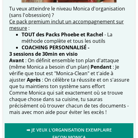
Tu veux atteindre le niveau Monica d'organisation
(sans l'obsession) ?
Ce pack premium inclut un accompagnement sur
mesure
:
TOUT des Packs Phoebe et Rachel
- La
méthode complète et tous les outils
COACHING PERSONNALISÉ -
3 sessions de 30min en visio
Avant
: On définit ensemble ton plan d'attaque
(même Monica a besoin d'un plan)
Pendant
: Je
vérifie que tout est "Monica-Clean" et t'aide à
ajuster
Après
: On célèbre ta réussite et on s'assure
que tu maintiens ton système sans effort
Comme Monica qui sait exactement où se trouve
chaque chose dans sa cuisine, tu sauras
précisément où trouver chacun de tes documents -
mais avec mon aide pour éviter les excès !
➡ JE VEUX L'ORGANISATION EXEMPLAIRE
FAÇON MONICA