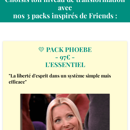
avec
nos 3 packs inspirés de Friends :
💛
PACK PHOEBE
- 97€ -
L'ESSENTIEL
"La liberté d'esprit dans un système simple mais
efficace"