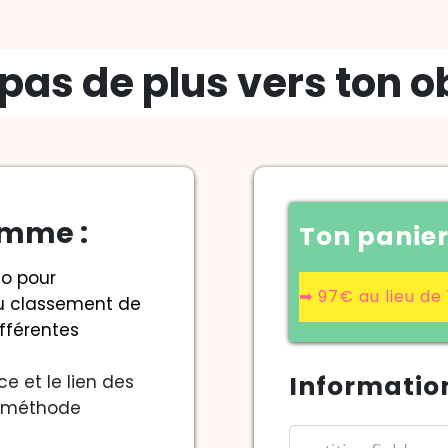
 pas de plus vers ton ob
amme :
Ton panier
éo pour
➡ 97€ au lieu de
au classement de
fférentes
Informatio
ce et le lien des
r méthode