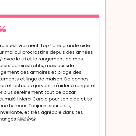
role est vraiment Top ! Une grande aide
ur moi qui procrastine depuis des années
😒 avec le tri et le rangement de mes
iers administratifs, mais aussi le
ngement des armoires et pliage des
tements et linge de maison. De bonnes
ées et astuces qui vont m'aider à ranger et
ier plus sereinement tout ce bazar
cumulé ! Merci Carole pour ton aide et ta
nne humeur. Toujours souriante,
nveillante, et très agréable dans tes
hanges 🤗😊👍😘