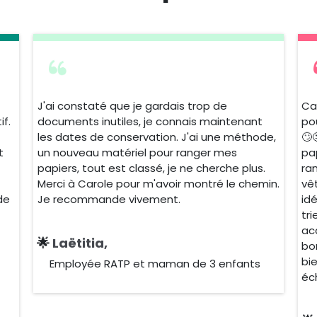
J'ai constaté que je gardais trop de
Ca
if.
documents inutiles, je connais maintenant
po
les dates de conservation. J'ai une méthode,
🙄
t
un nouveau matériel pour ranger mes
pap
papiers, tout est classé, je ne cherche plus.
ra
Merci à Carole pour m'avoir montré le chemin.
vê
 de
Je recommande vivement.
id
tr
ac
🌟
Laëtitia,
bo
bie
Employée RATP et maman de 3 enfants
éc