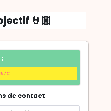
jectif 🤘🏼
 :
 197€
ns de contact